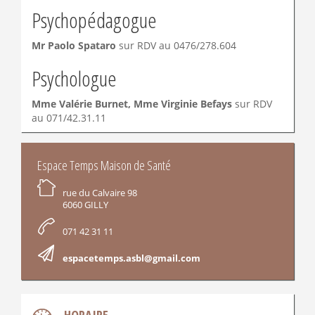
Psychopédagogue
Mr Paolo Spataro
sur RDV au 0476/278.604
Psychologue
Mme Valérie Burnet, Mme Virginie Befays
sur RDV
au 071/42.31.11
INFORMATIONS
Espace Temps Maison de Santé
rue du Calvaire 98
6060 GILLY
071 42 31 11
espacetemps.asbl@gmail.com