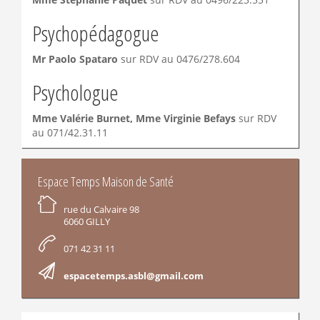
Psychopédagogue
Mr Paolo Spataro
sur RDV au 0476/278.604
Psychologue
Mme Valérie Burnet, Mme Virginie Befays
sur RDV
au 071/42.31.11
INFORMATIONS
Espace Temps Maison de Santé
rue du Calvaire 98
6060 GILLY
071 42 31 11
espacetemps.asbl@gmail.com