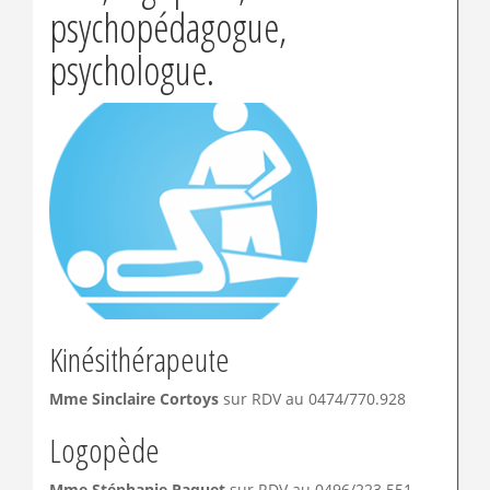
psychopédagogue,
psychologue.
Kinésithérapeute
Mme Sinclaire Cortoys
sur RDV au 0474/770.928
Logopède
Mme Stéphanie Paquet
sur RDV au 0496/223.551