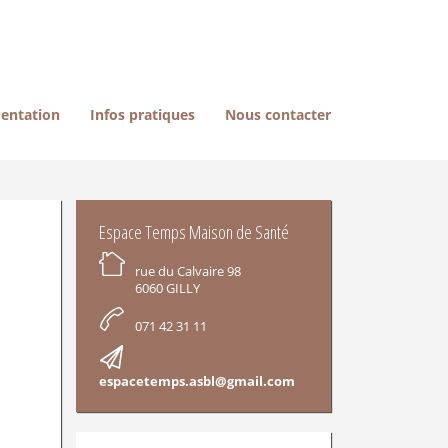
entation
Infos pratiques
Nous contacter
INFORMATIONS
Espace Temps Maison de Santé
rue du Calvaire 98
6060 GILLY
071 42 31 11
espacetemps.asbl@gmail.com